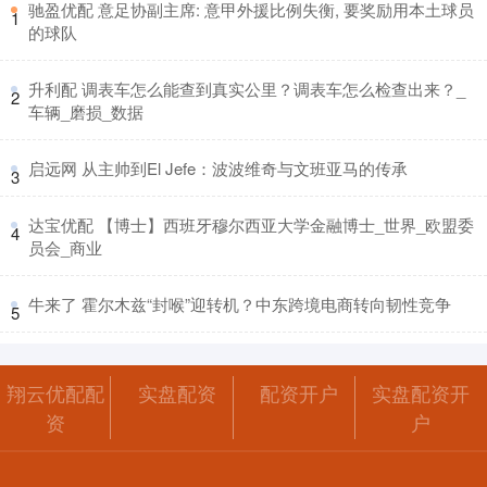
​驰盈优配 意足协副主席: 意甲外援比例失衡, 要奖励用本土球员
1
的球队
​升利配 调表车怎么能查到真实公里？调表车怎么检查出来？_
2
车辆_磨损_数据
​启远网 从主帅到El Jefe：波波维奇与文班亚马的传承
3
​达宝优配 【博士】西班牙穆尔西亚大学金融博士_世界_欧盟委
4
员会_商业
​牛来了 霍尔木兹“封喉”迎转机？中东跨境电商转向韧性竞争
5
翔云优配配
实盘配资
配资开户
实盘配资开
资
户