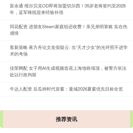
富余通 维尔贝克OD即将加盟切尔西！35岁老将签约至2028
年，蓝军锋线迎来经验补强
同花配资 进朋友Steam家庭组还收费！亲兄弟明算账 实在伤
感情
客新策略 蒋方舟论文造假疑云: 当“天才少女”的光环照不进学
术的考场
佳荣网配 女子用AI生成视频造谣上海地铁塌顶，被警方依法
处以行政拘留
牛达人配资 后瓜帅时代首窗：曼城2026夏窗优先目标全览
推荐资讯