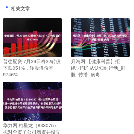
相关文章
​普患配资 7月29日寿22转债
​升鸿网 【健康科普】拒
下跌051%，转股溢价率
绝“肝”扰 从认知到行动_肝
9746%
脏_传播_病毒
​华力网 柏星龙（833075）
拟对全资子公司增资并设立