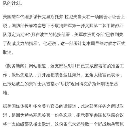
队的计划。
美国陆军代理参谋长克里斯托弗·拉尼夫当天在一场国会听证会上
说，国防部长赫格塞思下令取消陆军第一骑兵师第二装甲旅战斗
队原定为期9个月在波兰的轮换部署，美军欧洲司令部“已收到关
于削减兵力的指示”。他还说，这一部署计划本周早些时候才正式
取消。
《防务新闻》网站报道，这支部队5月1日已完成部署前的准备工
作，派出先遣队，并开始把装备运往海外。五角大楼官员表示，
已抵达波兰的美军士兵被指示“尽快”返回得克萨斯州胡德堡基
地。
据美国媒体援引多名美方官员的话报道，此次部署任务之所以取
消，是因为赫格塞思签署一份备忘录，指示美军参谋长联席会议
将一支旅级部队撤出欧洲。这份备忘录还导致一个野战炮兵营原