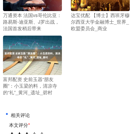
​万通资本 法国vs哥伦比亚：
​达宝优配 【博士】西班牙穆
路易斯-迪亚斯、J罗出战，
尔西亚大学金融博士_世界_
法国首发稍后带来
欧盟委员会_商业
​富邦配资 史前玉器“朋友
圈”：小玉梁的料，清凉寺
的“礼”_黄河_遗址_碧村
相关评论
本文评分
*