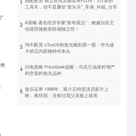
​鼎配配资 独立试驾五菱缤果PLUS：3万多的
1
工具车，但不是廉价“老头乐”_车身_补贴_台车
了
​A策略 著名经济学家“新奇观点”：鲍威尔应主
2
动请辞挽救美联储独立性！
​鸿牛配资 xTool冲刺激光雕刻第一股：华为迪
3
卡侬店内新物种何来头
么他
​闪电策略 PriceSeek提醒：乌克兰油菜籽增产
4
利空菜籽相关品种
吁
​途乐证券 1986年，蒋介石特型演员影片上
5
映，蒋经国：没有往我父亲脸上抹黑
境