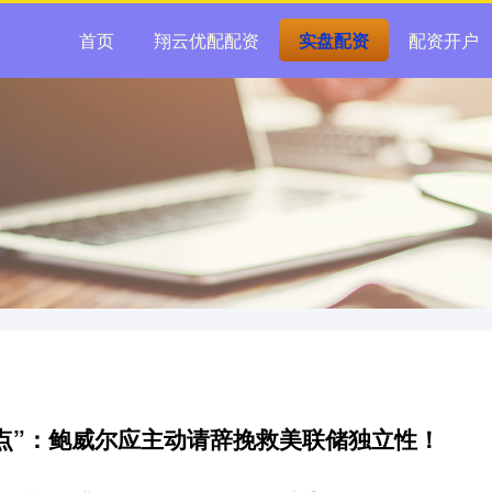
首页
翔云优配配资
实盘配资
配资开户
观点”：鲍威尔应主动请辞挽救美联储独立性！