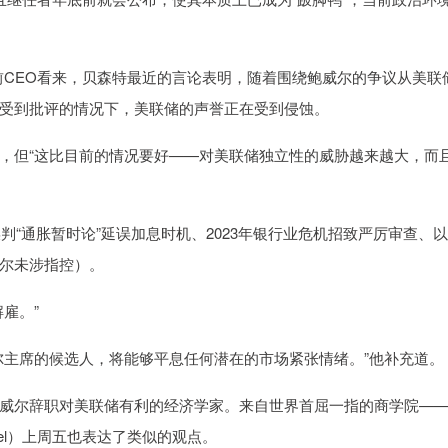
CEO看来，贝森特最近的言论表明，随着围绕鲍威尔的争议从美联
受到批评的情况下，美联储的声誉正在受到侵蚀。
但“这比目前的情况要好——对美联储独立性的威胁越来越大，而
“通胀暂时论”延误加息时机、2023年银行业危机招致严厉审查、
尔未涉指控）。
雇。”
主席的候选人，将能够平息任何潜在的市场紧张情绪。”他补充道。
尔辞职对美联储有利的经济学家。来自世界首屈一指的商学院—
egel）上周五也表达了类似的观点。