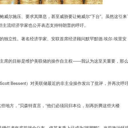
威尔施压、要求其降息，甚至威胁要让鲍威尔“下台”。虽然这引来
一些主流经济学家也公开表态支持特朗普的呼吁。
独立性。著名经济学家、安联首席经济顾问默罕默德·埃尔-埃里安
主席的目标是维护美联储的操作自主权——我认为这至关重要，那
t Bessent）对美联储最近的非主业操作发出了批评，并再次呼
地方，”贝森特直言，“他们必须回归本位，别再折腾这些大楼
继任者年底前就会公布，使其本质上已成为“跛脚鸭”，当前政治环