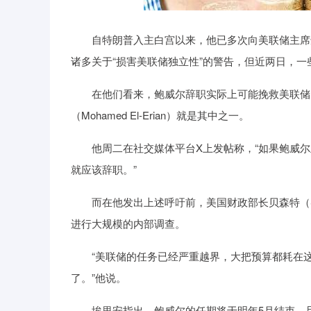
自特朗普入主白宫以来，他已多次向美联储主席鲍
诸多关于“损害美联储独立性”的警告，但近两日，
在他们看来，鲍威尔辞职实际上可能挽救美联储的
（Mohamed El-Erian）就是其中之一。
他周二在社交媒体平台X上发帖称，“如果鲍威尔
就应该辞职。”
而在他发出上述呼吁前，美国财政部长贝森特（Scot
进行大规模的内部调查。
“美联储的任务已经严重越界，大把预算都耗在这些
了。”他说。
埃里安指出，鲍威尔的任期将于明年5月结束，且