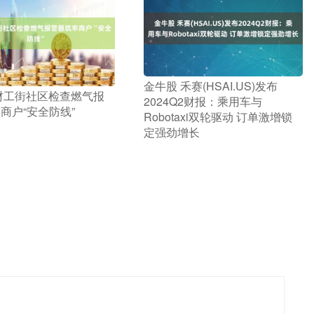
​金牛股 禾赛(HSAI.US)发布
 财工街社区检查燃气报
2024Q2财报：乘用车与
商户“安全防线”
Robotaxi双轮驱动 订单激增锁
定强劲增长