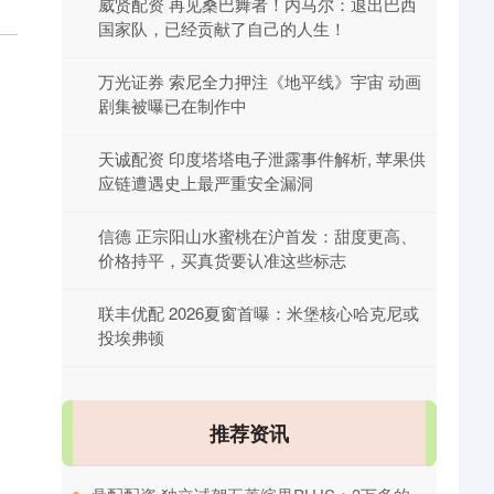
威贤配资 再见桑巴舞者！内马尔：退出巴西
国家队，已经贡献了自己的人生！
万光证券 索尼全力押注《地平线》宇宙 动画
剧集被曝已在制作中
天诚配资 印度塔塔电子泄露事件解析, 苹果供
应链遭遇史上最严重安全漏洞
信德 正宗阳山水蜜桃在沪首发：甜度更高、
价格持平，买真货要认准这些标志
联丰优配 2026夏窗首曝：米堡核心哈克尼或
投埃弗顿
推荐资讯