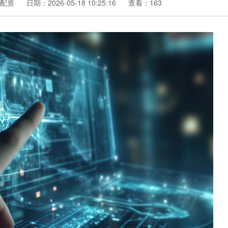
配资
日期：2026-05-18 10:25:16
查看：163