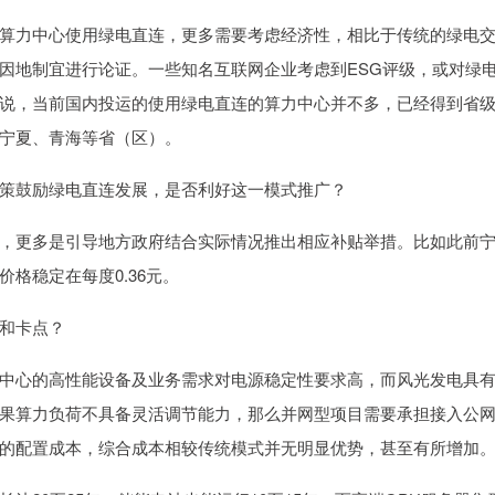
算力中心使用绿电直连，更多需要考虑经济性，相比于传统的绿电
因地制宜进行论证。一些知名互联网企业考虑到ESG评级，或对绿
说，当前国内投运的使用绿电直连的算力中心并不多，已经得到省
宁夏、青海等省（区）。
策鼓励绿电直连发展，是否利好这一模式推广？
，更多是引导地方政府结合实际情况推出相应补贴举措。比如此前
格稳定在每度0.36元。
和卡点？
中心的高性能设备及业务需求对电源稳定性要求高，而风光发电具
果算力负荷不具备灵活调节能力，那么并网型项目需要承担接入公
的配置成本，综合成本相较传统模式并无明显优势，甚至有所增加