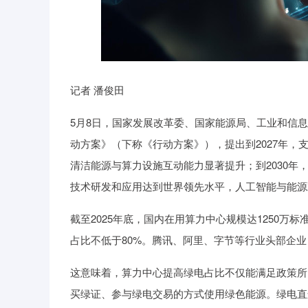
记者 潘俊田
5月8日，国家发展改革委、国家能源局、工业和信
动方案》（下称《行动方案》），提出到2027年
清洁能源与算力设施互动能力显著提升；到2030
技术研发和应用达到世界领先水平，人工智能与能源
截至2025年底，国内在用算力中心规模达1250
占比不低于80%。腾讯、阿里、字节等行业头部企
这意味着，算力中心提高绿电占比不仅能满足政策所
买绿证、参与绿电交易的方式使用绿色能源。绿电直