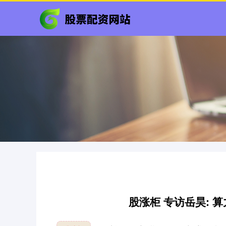
股涨柜 专访岳昊: 