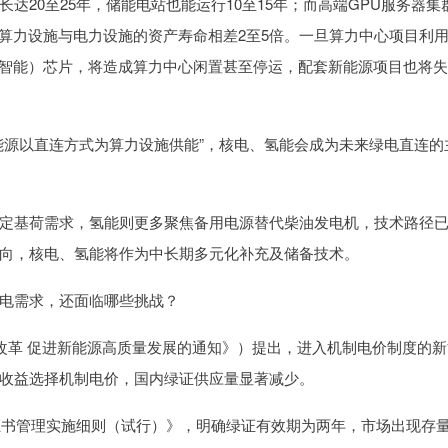
20至25年，储能电站也能运行10至15年；而高端GPU服务器集
5年。算力设施与电力设施的资产寿命相差2至5倍。一旦算力中心项目利
工智能）芯片，将造成算力中心闲置甚至停运，配套新能源项目也将
能源以直连方式为算力设施供能”，核电、氢能会成为未来绿电直连的
定基荷需求，氢能则更多聚焦备用电源替代柴油发电机，技术路径
向，核电、氢能将作为中长期多元化补充及储备技术。
电需求，还面临哪些挑战？
化改革 促进新能源高质量发展的通知》）提出，进入机制电价制度的新
收益选择机制电价，国内绿证供应量显著减少。
力证书管理实施细则（试行）》，明确绿证有效期为两年，市场出现存