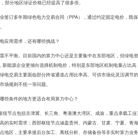
来，部分地区绿证价格已经提高了很多倍。
业签订多年期绿色电力交易合同（PPA），通过约定固定电价，既
。
电应用需求，还有哪些挑战？
需不平衡。目前国内的算力中心还是主要集中在东部地区，但绿电
定，新能源企业更倾向选择机制电价，特别是东部地区机制电量占比高
绿电交易主要面临部分跨省通道占用比率高、可供市场化灵活调节
市场规则不统一等问题。
哪些条件的地方更适合布局算力中心？
部枢纽节点包括京津冀、长三角、粤港澳大湾区、成渝，重点承载工业
高的实时需求；西部枢纽节点涵盖贵州、内蒙古、甘肃、宁夏、青
点地区，主要承接后台加工、离线分析、存储备份等非实时算力业