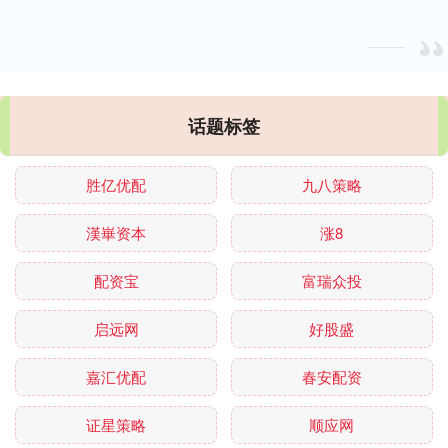
话题标签
胜亿优配
九八策略
漢崋资本
涨8
配资宝
富瑞众投
启远网
好股盛
嘉汇优配
春安配资
证星策略
顺应网