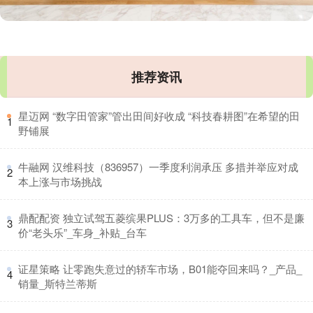
推荐资讯
​星迈网 “数字田管家”管出田间好收成 “科技春耕图”在希望的田
1
野铺展
​牛融网 汉维科技（836957）一季度利润承压 多措并举应对成
2
本上涨与市场挑战
​鼎配配资 独立试驾五菱缤果PLUS：3万多的工具车，但不是廉
3
价“老头乐”_车身_补贴_台车
​证星策略 让零跑失意过的轿车市场，B01能夺回来吗？_产品_
4
销量_斯特兰蒂斯