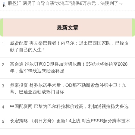
​股盈汇 两男子自导自演“水淹车”骗保8万余元，法院判了→
5
最新文章
威贤配资 再见桑巴舞者！内马尔：退出巴西国家队，已经贡
1
献了自己的人生！
富余通 维尔贝克OD即将加盟切尔西！35岁老将签约至2028
2
年，蓝军锋线迎来经验补强
鼎豪投资 翁乔尔诺手术后，OD那不勒斯紧急补强中卫！加
3
蒂、巴迪亚西勒成热门目标
中国配资网 巴黎为巴尔科拉标价过高，利物浦视拉扬为备选
4
长宏策略 《明日方舟》更新1.4上线 对应PSSR超分辨率技术
5