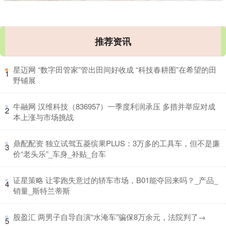
推荐资讯
​星迈网 “数字田管家”管出田间好收成 “科技春耕图”在希望的田
1
野铺展
​牛融网 汉维科技（836957）一季度利润承压 多措并举应对成
2
本上涨与市场挑战
​鼎配配资 独立试驾五菱缤果PLUS：3万多的工具车，但不是廉
3
价“老头乐”_车身_补贴_台车
​证星策略 让零跑失意过的轿车市场，B01能夺回来吗？_产品_
4
销量_斯特兰蒂斯
​股盈汇 两男子自导自演“水淹车”骗保8万余元，法院判了→
5