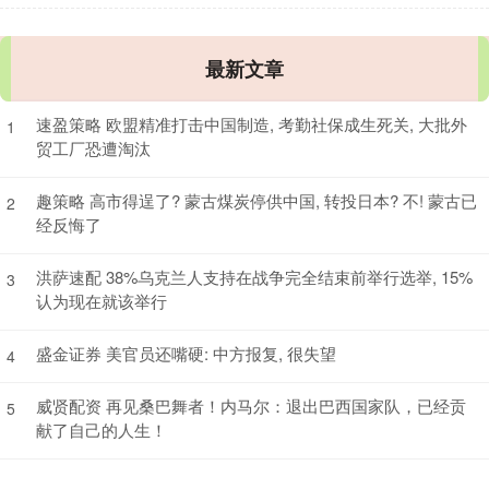
最新文章
速盈策略 欧盟精准打击中国制造, 考勤社保成生死关, 大批外
1
贸工厂恐遭淘汰
趣策略 高市得逞了? 蒙古煤炭停供中国, 转投日本? 不! 蒙古已
2
经反悔了
洪萨速配 38%乌克兰人支持在战争完全结束前举行选举, 15%
3
认为现在就该举行
盛金证券 美官员还嘴硬: 中方报复, 很失望
4
威贤配资 再见桑巴舞者！内马尔：退出巴西国家队，已经贡
5
献了自己的人生！