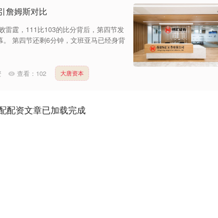
引詹姆斯对比
败雷霆，111比103的比分背后，第四节发
幕。 第四节还剩6分钟，文班亚马已经身背
资
查看：
102
大唐资本
配配资文章已加载完成