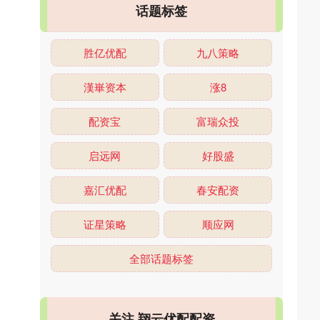
话题标签
胜亿优配
九八策略
漢崋资本
涨8
配资宝
富瑞众投
启远网
好股盛
嘉汇优配
春安配资
证星策略
顺应网
全部话题标签
关注 翔云优配配资