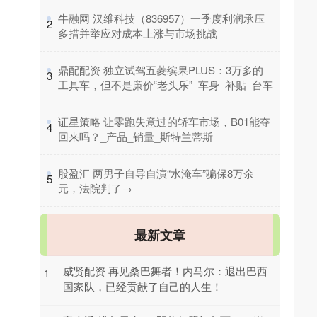
​牛融网 汉维科技（836957）一季度利润承压
2
多措并举应对成本上涨与市场挑战
​鼎配配资 独立试驾五菱缤果PLUS：3万多的
3
工具车，但不是廉价“老头乐”_车身_补贴_台车
​证星策略 让零跑失意过的轿车市场，B01能夺
4
回来吗？_产品_销量_斯特兰蒂斯
​股盈汇 两男子自导自演“水淹车”骗保8万余
5
元，法院判了→
最新文章
威贤配资 再见桑巴舞者！内马尔：退出巴西
1
国家队，已经贡献了自己的人生！