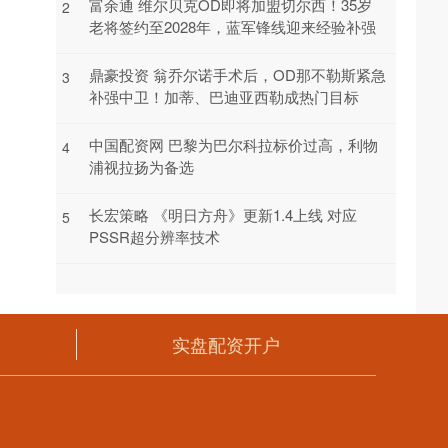
富余通 维尔贝克OD即将加盟切尔西！35岁
2
老将签约至2028年，蓝军锋线迎来经验补强
鼎豪投资 翁乔尔诺手术后，OD那不勒斯紧急
3
补强中卫！加蒂、巴迪亚西勒成热门目标
中国配资网 巴黎为巴尔科拉标价过高，利物
4
浦视拉扬为备选
长宏策略 《明日方舟》更新1.4上线 对应
5
PSSR超分辨率技术
实盘配资开户