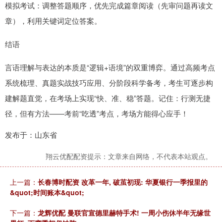
模拟考试：调整答题顺序，优先完成篇章阅读（先审问题再读文
章），利用关键词定位答案。
结语
言语理解与表达的本质是“逻辑+语境”的双重博弈。通过高频考点
系统梳理、真题实战技巧应用、分阶段科学备考，考生可逐步构
建解题直觉，在考场上实现“快、准、稳”答题。记住：行测无捷
径，但有方法——考前“吃透”考点，考场方能得心应手！
发布于：山东省
翔云优配配资提示：文章来自网络，不代表本站观点。
上一篇：
长春博时配资 改革一年, 破茧初现: 华夏银行一季报里的
&quot;时间账本&quot;
下一篇：
龙辉优配 曼联官宣德里赫特手术! 一周小伤休半年无缘世