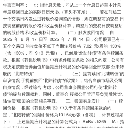
年票面利率； t：指计息天数，即从上一个付息日起至本计息
年度赎回日止的实际日历天 数（算头不算尾）。 若在前述三
十个交易日内发生过转股价格调整的情形，则在调整前的交易 日
按调整前的转股价格和收盘价格计算，调整后的交易日按调整后
的转股价格 和收盘价格计算。 （二）触发赎回情况 自
2025 年 6 月 17 日至 2025 年 7 月 14 日，公司股票已有十
五个交易日 的收盘价不低于当期转股价格 7.02 元/股的 130%
（含 130%，即 9.13 元/股）， 已触发“北陆转债”有条件赎回条
款。根据《募集说明书》中有条件赎回条款 的相关约定，公司有
权决定按照债券面值加当期应计利息的价格赎回全部或部 分未转
股的 “北陆转债” 。 （三）提前赎回“北陆转债”的
审议情况 于提前赎回“北陆转债”的议案》，结合当前市场及公司
自身情况，经过综合 考虑，公司董事会同意公司行使“北陆转
债”的提前赎回权利。同时，董事会 授权公司管理层负责后续“北
陆转债”赎回的全部相关事宜。 三、赎回实施安排 （一）赎
回价格 根据《募集说明书》中关于有条件赎回条款的约
定，“北陆转债”的赎回 价格为101.64元/张（含税），计算过程如
下： 上述当期应计利息的计算公式为：IA=B×i×t/365 IA：指