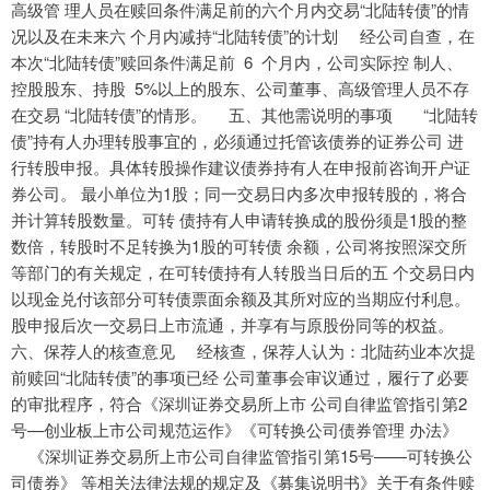
高级管 理人员在赎回条件满足前的六个月内交易“北陆转债”的情
况以及在未来六 个月内减持“北陆转债”的计划 经公司自查，在
本次“北陆转债”赎回条件满足前 6 个月内，公司实际控 制人、
控股股东、持股 5%以上的股东、公司董事、高级管理人员不存
在交易 “北陆转债”的情形。 五、其他需说明的事项 “北陆转
债”持有人办理转股事宜的，必须通过托管该债券的证券公司 进
行转股申报。具体转股操作建议债券持有人在申报前咨询开户证
券公司。 最小单位为1股；同一交易日内多次申报转股的，将合
并计算转股数量。可转 债持有人申请转换成的股份须是1股的整
数倍，转股时不足转换为1股的可转债 余额，公司将按照深交所
等部门的有关规定，在可转债持有人转股当日后的五 个交易日内
以现金兑付该部分可转债票面余额及其所对应的当期应付利息。
股申报后次一交易日上市流通，并享有与原股份同等的权益。
六、保荐人的核查意见 经核查，保荐人认为：北陆药业本次提
前赎回“北陆转债”的事项已经 公司董事会审议通过，履行了必要
的审批程序，符合《深圳证券交易所上市 公司自律监管指引第2
号—创业板上市公司规范运作》《可转换公司债券管理 办法》
《深圳证券交易所上市公司自律监管指引第15号——可转换公
司债券》 等相关法律法规的规定及《募集说明书》关于有条件赎