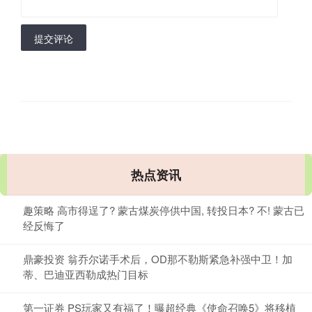
提交评论
热点资讯
趣策略 高市得逞了? 蒙古煤炭停供中国, 转投日本? 不! 蒙古已
经反悔了
鼎豪投资 翁乔尔诺手术后，OD那不勒斯紧急补强中卫！加
蒂、巴迪亚西勒成热门目标
第一证券 PS玩家又有福了！曝超经典《使命召唤5》将移植