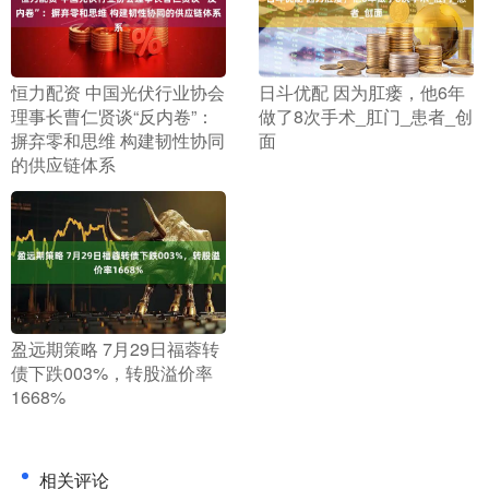
​恒力配资 中国光伏行业协会
​日斗优配 因为肛瘘，他6年
理事长曹仁贤谈“反内卷”：
做了8次手术_肛门_患者_创
摒弃零和思维 构建韧性协同
面
的供应链体系
​盈远期策略 7月29日福蓉转
债下跌003%，转股溢价率
1668%
相关评论