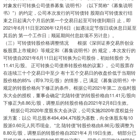
对象发行可转换公司债券募集 说明书》（以下简称“《募集说明
书》”）的约定，公司本次发行的可转债转 股期自可转债发行结
束之日起满六个月后的第一个交易日起至可转债到期日 止，即
2021年6月11日至2026年12月6日（如遇法定节假日或休息日延至
其后的 第一个工作日；顺延期间付息款项不另计息）。
（三）可转债转股价格调整情况 根据《深圳证券交易所创业
板股票上市规则》等规定和《募集说明书》的 规定，本次发行的
可转债自2021年6月11日起可转换为公司股份，初始转股价 为
11.41元/股。 正可转换公司债券转股价格的议案》。公司股票存
在连续三十个交易日中至少 有十五个交易日的收盘价低于当期转
股价格的85%（即9.70元/股）的情形，已 满足《募集说明书》中
规定的转股价格向下修正的条件。根据公司2021年第二 次临时股
东大会的授权，董事会确定“北陆转债”的转股价格由11.41元/股向
下修正为8.86元/股，调整后的转股价格自2021年2月8日生效。
根据公司2020年度股东大会决议，公司实施2020年度权益分
派方案：以公 司总股本494,494,476股为基数，向全体股东每10
股派0.60元人民币现金。“北 陆转债”转股价格由8.86元/股调整为
8.80元/股，调整后的转股价格自2021年4 月19日生效。 销部分已