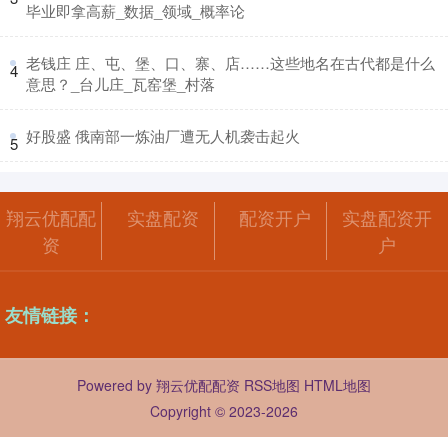
毕业即拿高薪_数据_领域_概率论
​老钱庄 庄、屯、堡、口、寨、店……这些地名在古代都是什么
4
意思？_台儿庄_瓦窑堡_村落
​好股盛 俄南部一炼油厂遭无人机袭击起火
5
翔云优配配
实盘配资
配资开户
实盘配资开
资
户
友情链接：
Powered by
翔云优配配资
RSS地图
HTML地图
Copyright
© 2023-2026