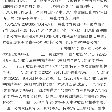
当期应计利息； B：指本次发行的可转债持有人持有的将被赎
回的可转债票面总金额； i：指可转债当年票面利率； t：指
计息天数，即从上一个付息日起至本计息年度赎回日止的实际日
历天 数（算头不算尾）。 每张债券应计利息
=100*2.5%*239/365=1.64元/张 每张债券赎回价格=债券面值
+当期应计利息=100+1.64=101.64元/张（含 税） 利息所得税由
证券公司等兑付派发机构代扣代缴，扣税后的赎回价格以 中国证
券登记结算有限责任公司深圳分公司（以下简称“中登公司”
）核准的 金额为准，公司不
代扣代缴所得税。 （二）赎回对象 截至赎回登记日（2025
年8月4日）收市后在中国结算登记在册的全体“北 陆转债”持有
人。 （三）赎回程序及时间安排 转债”持有人本次赎回的相关
事项。 “北陆转债”自2025年7月31日起停止交易。 “北陆转
债”自2025年8月5日起停止转股。 日（2025年8月4日）收市后在
中国结算登记在册的“北陆转债”。本次赎回完 成后， “北陆转
债”将在深交所摘牌。 回款将通过可转债托管券商直接划入“北陆
转债”持有人的资金账户。 媒体上刊登赎回结果公告和可转债摘
牌公告。 （四）其他事宜 转债”持有人本次赎回的相关事项。
四、公司实际控制人、控股股东、持股5%以上的股东、董事、