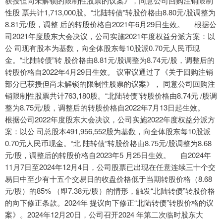
获授但尚未解锁的限制性股票的议案》，同意公司回购注销限制
性股 票共计1,713,000股。“北陆转债”转股价格由8.80元/股调整为
8.81元/股，调整 后的转股价格自2021年6月29日生效。 根据公
司2021年度股东大会决议，公司实施2021年度权益分派方案：以
公 司现有股本为基数，向全体股东每10股派0.70元人民币现
金。“北陆转债”转 股价格由8.81元/股调整为8.74元/股，调整后的
转股价格自2022年4月29日生效。 议审议通过了《关于回购注销
部分已获授但尚未解锁的限制性股票的议案》， 同意公司回购注
销限制性股票共计763,180股。“北陆转债”转股价格由8.74元 /股调
整为8.75元/股，调整后的转股价格自2022年7月13日起生效。
根据公司2022年度股东大会决议，公司实施2022年度权益分派方
案：以公 司总股本491,956,552股为基数，向全体股东每10股派
0.70元人民币现金。“北 陆转债”转股价格由8.75元/股调整为8.68
元/股，调整后的转股价格自2023年5 月25日生效。 自2024年
11月7日至2024年12月4日，公司股票已出现在任意连续三十个交
易日中至少有十五个交易日的收盘价格低于当期转股价格（8.68
元/股）的85% （即7.38元/股）的情形，触发“北陆转债”转股价格
的向下修正条款。2024年 提议向下修正“北陆转债”转股价格的议
案》。2024年12月20日，公司召开2024 年第二次临时股东大