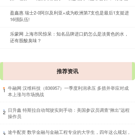
盈鑫惠 瑞士2-0阿尔及利亚+成为欧洲第7支也是最后1支挺进
16强队伍!
乐蒙网 上海市民惊呆：知名品牌进口奶怎么是淡黄色的水，
还有股酸臭味？
推荐资讯
​牛融网 汉维科技（836957）一季度利润承压 多措并举应对成
1
本上涨与市场挑战
​日升鑫 特斯拉自动驾驶实则手动：美国参议员调查“揪出”远程
2
操作员
​途牛配资 数学金融与金融工程专业的大学生，四年这么规划，
3