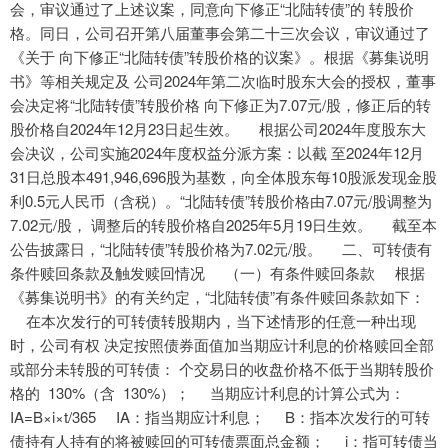
会，审议通过了上述议案，同意向下修正“北陆转债”的 转股价
格。同日，公司召开第八届董事会第二十三次会议，审议通过了
《关于 向下修正“北陆转债”转股价格的议案》。根据《募集说明
书》等相关规定及 公司2024年第二次临时股东大会的授权，董事
会决定将“北陆转债”转股价格 向下修正为7.07元/股，修正后的转
股价格自2024年12月23日起生效。 根据公司2024年度股东大
会决议，公司实施2024年度权益分派方案：以截 至2024年12月
31日总股本491,946,696股为基数，向全体股东每10股派发现金股
利0.5元人民币（含税）。“北陆转债”转股价格由7.07元/股调整为
7.02元/股， 调整后的转股价格自2025年5月19日生效。 截至本
公告披露日，“北陆转债”转股价格为7.02元/股。 二、可转债有
条件赎回条款及触发赎回情况 （一）有条件赎回条款 根据
《募集说明书》的有关约定，“北陆转债”有条件赎回条款如下：
在本次发行的可转债转股期内，当下述情形的任意一种出现
时，公司有权 决定按照债券面值加当期应计利息的价格赎回全部
或部分未转股的可转债： 个交易日的收盘价格不低于当期转股价
格的 130%（含 130%）； 当期应计利息的计算公式为：
IA=B×i×t/365 IA：指当期应计利息； B：指本次发行的可转
债持有人持有的将被赎回的可转债票面总金额； i：指可转债当