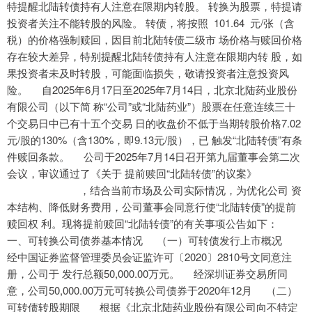
特提醒北陆转债持有人注意在限期内转股。 转换为股票，特提请
投资者关注不能转股的风险。 转债，将按照 101.64 元/张（含
税）的价格强制赎回，因目前北陆转债二级市 场价格与赎回价格
存在较大差异，特别提醒北陆转债持有人注意在限期内转 股，如
果投资者未及时转股，可能面临损失，敬请投资者注意投资风
险。 自2025年6月17日至2025年7月14日，北京北陆药业股份
有限公司（以下简 称“公司”或“北陆药业”）股票在任意连续三十
个交易日中已有十五个交易 日的收盘价不低于当期转股价格7.02
元/股的130%（含130%，即9.13元/股），已 触发“北陆转债”有条
件赎回条款。 公司于2025年7月14日召开第九届董事会第二次
会议，审议通过了《关于 提前赎回“北陆转债”的议案》
，结合当前市场及公司实际情况，为优化公司 资
本结构、降低财务费用，公司董事会同意行使“北陆转债”的提前
赎回权 利。现将提前赎回“北陆转债”的有关事项公告如下：
一、可转换公司债券基本情况 （一）可转债发行上市概况
经中国证券监督管理委员会证监许可〔2020〕2810号文同意注
册，公司于 发行总额50,000.00万元。 经深圳证券交易所同
意，公司50,000.00万元可转换公司债券于2020年12月 （二）
可转债转股期限 根据《北京北陆药业股份有限公司向不特定