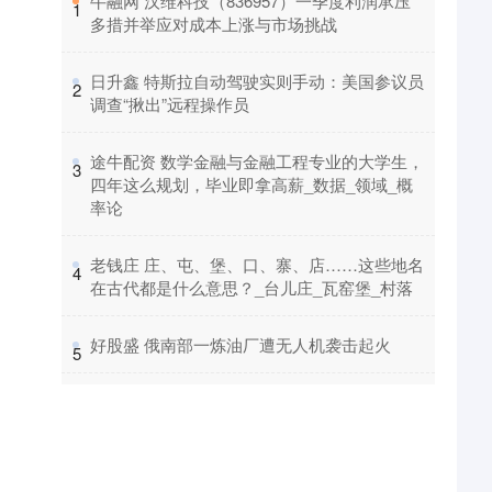
​牛融网 汉维科技（836957）一季度利润承压
1
多措并举应对成本上涨与市场挑战
​日升鑫 特斯拉自动驾驶实则手动：美国参议员
2
调查“揪出”远程操作员
​途牛配资 数学金融与金融工程专业的大学生，
3
四年这么规划，毕业即拿高薪_数据_领域_概
率论
​老钱庄 庄、屯、堡、口、寨、店……这些地名
4
在古代都是什么意思？_台儿庄_瓦窑堡_村落
​好股盛 俄南部一炼油厂遭无人机袭击起火
5