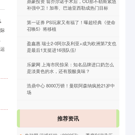
鼎豪投资 翁乔尔诺手术后，OD那不勒斯紧急
补强中卫！加蒂、巴迪亚西勒成热门目标
风
第一证券 PS玩家又有福了！曝超经典《使命
召唤5》将移植
国际
挑
盈鑫惠 瑞士2-0阿尔及利亚+成为欧洲第7支也
稳运
是最后1支挺进16强队伍!
乐蒙网 上海市民惊呆：知名品牌进口奶怎么
是淡黄色的水，还有股酸臭味？
。
浩鼎中心 8000万镑！曼联阿森纳疯抢21岁中
场
推荐资讯