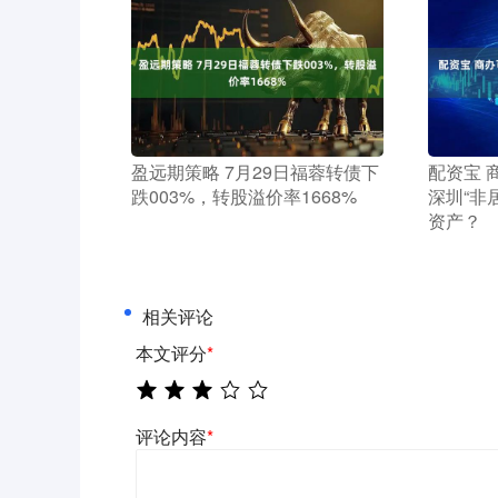
​盈远期策略 7月29日福蓉转债下
​配资宝
跌003%，转股溢价率1668%
深圳“非
资产？
相关评论
本文评分
*
评论内容
*