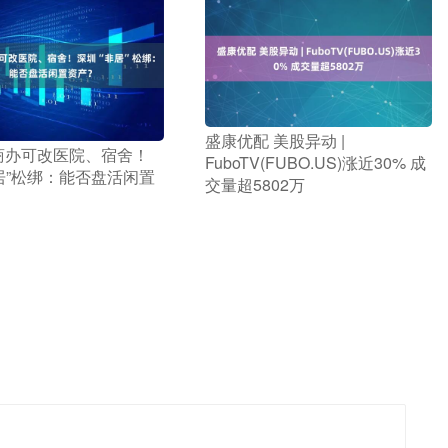
​盛康优配 美股异动 |
 商办可改医院、宿舍！
FuboTV(FUBO.US)涨近30% 成
居”松绑：能否盘活闲置
交量超5802万